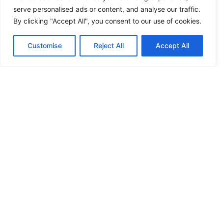
Plan nutricional personalizado
serve personalised ads or content, and analyse our traffic.
Adaptado a tus objetivos (fuerza, resistencia,
competición).
By clicking "Accept All", you consent to our use of cookies.
Customise
Reject All
Accept All
Estrategia de suplementación
Basada en la evidencia científica, solo si es
necesaria.