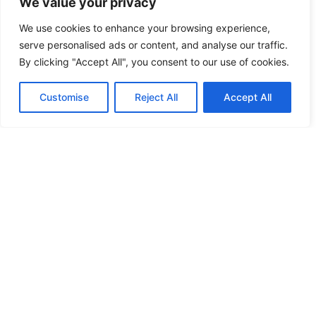
We value your privacy
contactar con
We use cookies to enhance your browsing experience,
serve personalised ads or content, and analyse our traffic.
nosotros.
By clicking "Accept All", you consent to our use of cookies.
Customise
Reject All
Accept All
Nombre
Teléfono
Correo electrónico
¿En qué servicio estas interesado?